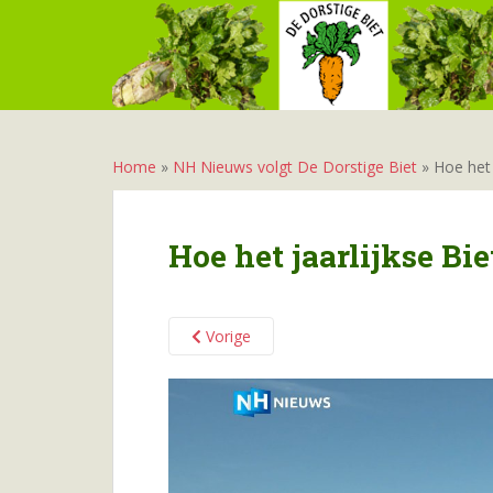
S
k
i
p
t
o
m
Home
»
NH Nieuws volgt De Dorstige Biet
»
Hoe het 
a
i
n
Hoe het jaarlijkse Bi
c
o
n
Vorige
t
e
n
t