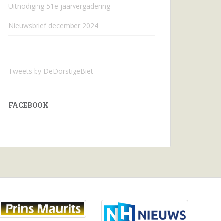
Uitnodiging 51e jaarvergadering
Nieuwsbrief december 2024
Tweets by DeDorstigeBiet
FACEBOOK