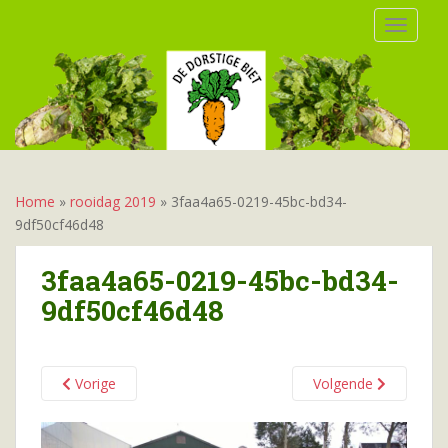
S
TOGGLE
k
i
p
t
o
m
a
i
Home
»
rooidag 2019
»
3faa4a65-0219-45bc-bd34-
n
9df50cf46d48
c
o
3faa4a65-0219-45bc-bd34-
n
9df50cf46d48
t
e
n
t
Vorige
Volgende