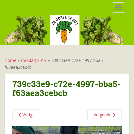
S
TOGGLE
k
i
p
t
o
m
a
i
Home
»
rooidag 2019
»
739c33e9-c72e-4997-bba5-
n
f63aea3cebcb
c
o
739c33e9-c72e-4997-bba5-
n
f63aea3cebcb
t
e
n
t
Vorige
Volgende