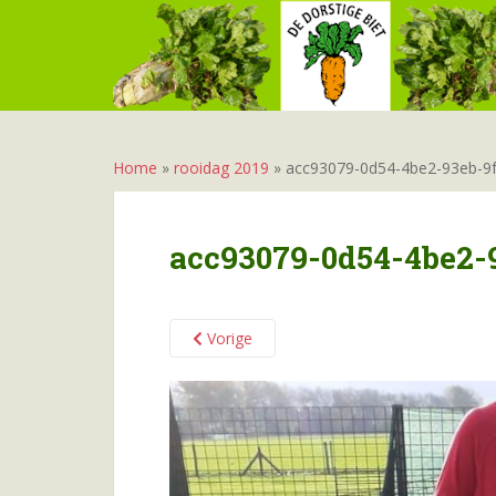
S
k
i
p
t
o
m
Home
»
rooidag 2019
»
acc93079-0d54-4be2-93eb-9
a
i
n
acc93079-0d54-4be2-
c
o
n
Vorige
t
e
n
t