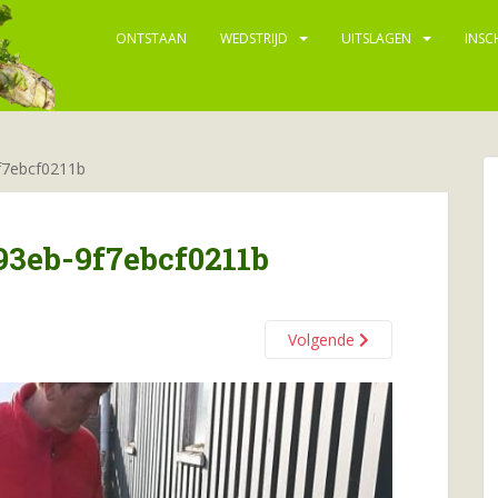
ONTSTAAN
WEDSTRIJD
UITSLAGEN
INSC
f7ebcf0211b
93eb-9f7ebcf0211b
Volgende