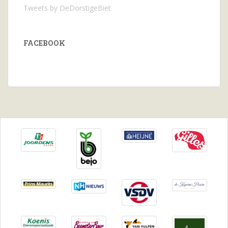
Tweets by DeDorstigeBiet
FACEBOOK