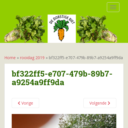
S
TOGGLE
k
i
p
t
o
m
a
i
Home
»
rooidag 2019
»
bf322ff5-e707-479b-89b7-a9254a9ff9da
n
c
bf322ff5-e707-479b-89b7-
o
a9254a9ff9da
n
t
e
n
Vorige
Volgende
t