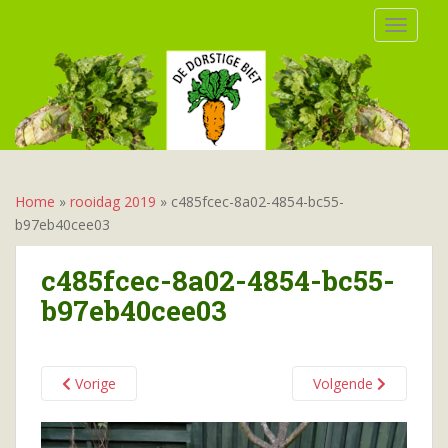
S
TOGGLE
k
i
p
t
o
m
a
i
Home
»
rooidag 2019
»
c485fcec-8a02-4854-bc55-
n
b97eb40cee03
c
o
c485fcec-8a02-4854-bc55-
n
b97eb40cee03
t
e
n
t
Vorige
Volgende