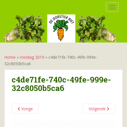
S
TOGGLE
k
i
p
t
o
m
a
i
Home
»
rooidag 2019
»
c4de71fe-740c-49fe-999e-
n
32c8050b5ca6
c
o
c4de71fe-740c-49fe-999e-
n
32c8050b5ca6
t
e
n
t
Vorige
Volgende