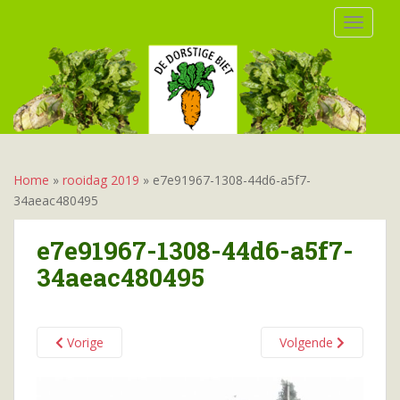
S
TOGGLE
k
i
p
t
o
m
a
i
Home
»
rooidag 2019
»
e7e91967-1308-44d6-a5f7-
n
34aeac480495
c
o
e7e91967-1308-44d6-a5f7-
n
34aeac480495
t
e
n
t
Vorige
Volgende