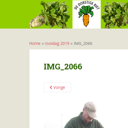
S
k
i
p
t
o
m
Home
»
rooidag 2019
»
IMG_2066
a
i
n
IMG_2066
c
o
n
Vorige
t
e
n
t