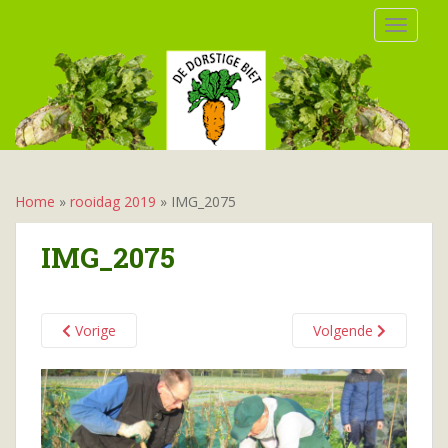
S
TOGGLE
k
i
p
t
o
m
a
i
Home
»
rooidag 2019
»
IMG_2075
n
c
IMG_2075
o
n
t
Vorige
Volgende
e
n
t