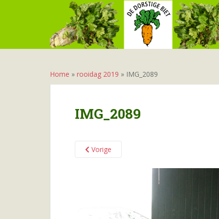
S
k
i
p
t
o
m
Home
»
rooidag 2019
»
IMG_2089
a
i
n
IMG_2089
c
o
n
Vorige
t
e
n
t