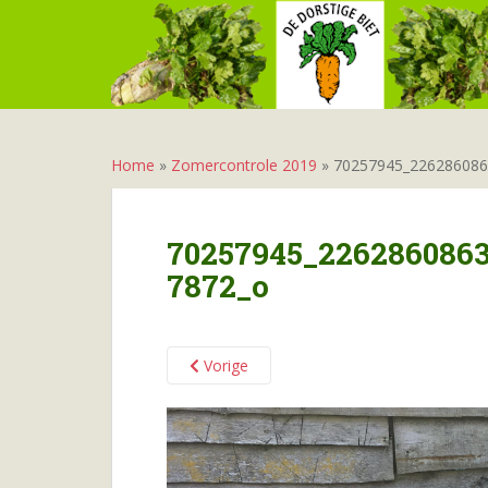
S
k
i
p
t
o
m
Home
»
Zomercontrole 2019
»
70257945_22628608
a
i
n
70257945_226286086
c
7872_o
o
n
t
e
Vorige
n
t