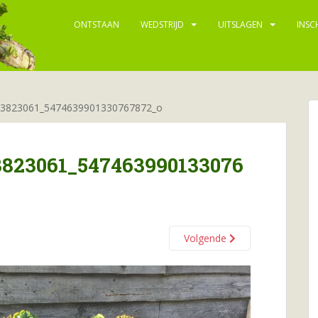
ONTSTAAN
WEDSTRIJD
UITSLAGEN
INSC
63823061_5474639901330767872_o
3823061_547463990133076
Volgende