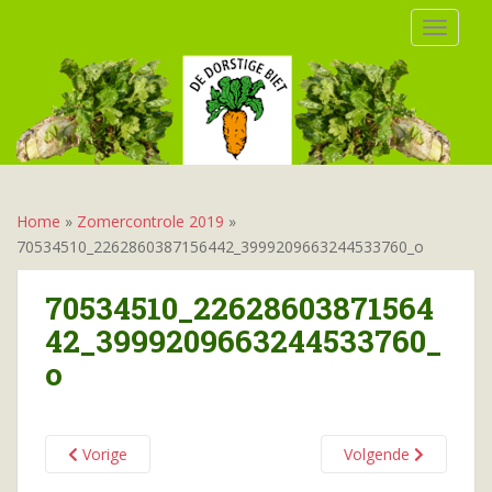
S
TOGGLE
k
i
p
t
o
m
a
i
Home
»
Zomercontrole 2019
»
n
70534510_2262860387156442_3999209663244533760_o
c
o
70534510_22628603871564
n
42_3999209663244533760_
t
o
e
n
t
Vorige
Volgende