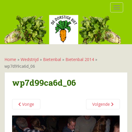
S
TOGGLE
k
i
p
t
o
m
a
i
Home
»
Wedstrijd
»
Bietenbal
»
Bietenbal 2014
»
n
wp7d99ca6d_06
c
o
wp7d99ca6d_06
n
t
e
Vorige
Volgende
n
t