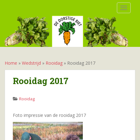
S
TOGGLE
k
i
p
t
o
m
a
i
Home
»
Wedstrijd
»
Rooidag
»
Rooidag 2017
n
c
Rooidag 2017
o
n
t
Rooidag
e
n
Foto impressie van de rooidag 2017
t