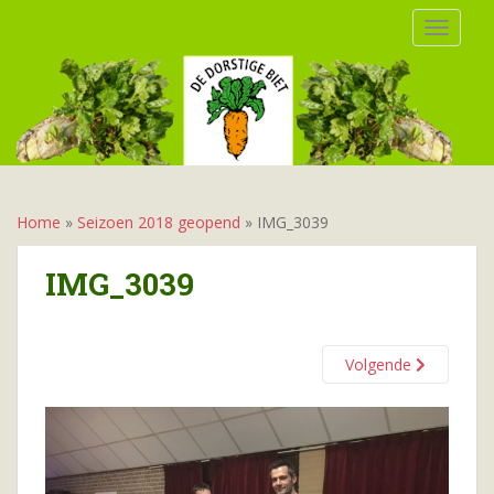
S
TOGGLE
k
i
p
t
o
m
a
i
Home
»
Seizoen 2018 geopend
»
IMG_3039
n
c
IMG_3039
o
n
t
Volgende
e
n
t