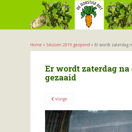
S
k
i
p
t
o
m
Home
»
Seizoen 2019 geopend
»
Er wordt zaterdag n
a
i
n
Er wordt zaterdag na 
c
gezaaid
o
n
t
e
Vorige
n
t