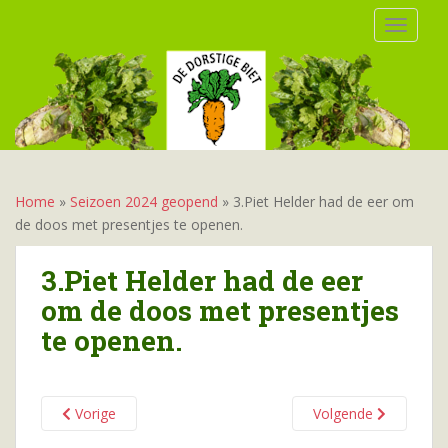
S
TOGGLE
k
i
p
t
o
m
a
i
Home
»
Seizoen 2024 geopend
»
3.Piet Helder had de eer om
n
de doos met presentjes te openen.
c
o
3.Piet Helder had de eer
n
om de doos met presentjes
t
te openen.
e
n
t
Vorige
Volgende