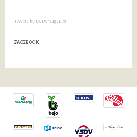
Tweets by DeDorstigeBiet
FACEBOOK