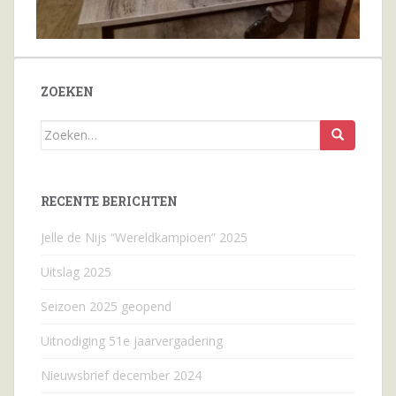
ZOEKEN
Zoeken
naar...
RECENTE BERICHTEN
Jelle de Nijs “Wereldkampioen” 2025
Uitslag 2025
Seizoen 2025 geopend
Uitnodiging 51e jaarvergadering
Nieuwsbrief december 2024