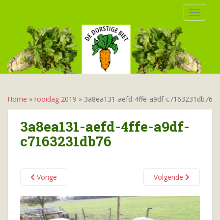
S
TOGGLE
k
i
p
t
o
m
a
i
Home
»
rooidag 2019
»
3a8ea131-aefd-4ffe-a9df-c7163231db76
n
c
3a8ea131-aefd-4ffe-a9df-
o
c7163231db76
n
t
e
n
Vorige
Volgende
t