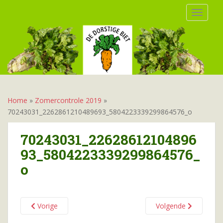
S
TOGGLE
k
i
p
t
o
m
a
i
Home
»
Zomercontrole 2019
»
n
70243031_2262861210489693_5804223339299864576_o
c
o
70243031_22628612104896
n
93_5804223339299864576_
t
o
e
n
t
Vorige
Volgende