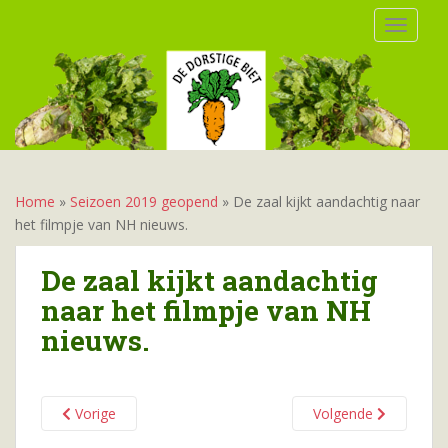
S
TOGGLE
k
i
p
t
o
m
a
i
Home
»
Seizoen 2019 geopend
»
De zaal kijkt aandachtig naar
n
het filmpje van NH nieuws.
c
o
De zaal kijkt aandachtig
n
naar het filmpje van NH
t
nieuws.
e
n
t
Vorige
Volgende