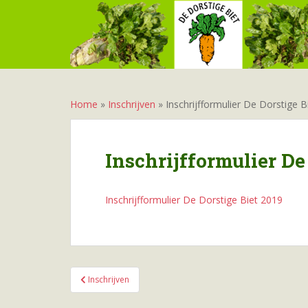
S
k
i
p
t
o
m
Home
»
Inschrijven
»
Inschrijfformulier De Dorstige B
a
i
n
Inschrijfformulier De
c
o
n
Inschrijfformulier De Dorstige Biet 2019
t
e
n
t
Bericht
Inschrijven
navigatie