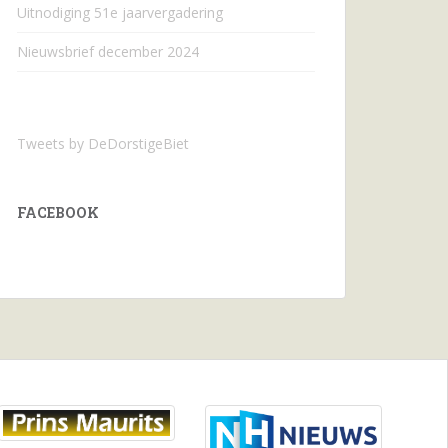
Uitnodiging 51e jaarvergadering
Nieuwsbrief december 2024
Tweets by DeDorstigeBiet
FACEBOOK