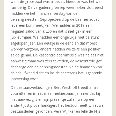
want de grote zaal was al bezet, hierdoor was het wat
rumoerig. De vergadering verliep weer lekker vlot, eerst
hadden we het financieel verslag van de
penningmeester. Geprojecteerd op de beamer zodat
iedereen kon meekijken. We hadden in 2019 een
negatief saldo van € 200 en dat is niet gek in een
jubileumjaar. We hadden een ongelukje met de stunt
afgelopen jaar. Een deukje in de eend en dat moest
worden vergoed, anders hadden we zelfs een positief
saldo gehad. De kascontrolecommissie was helaas niet
aanwezig maar was zeer tevreden, de kascontrole gaf
decharge aan de penningmeester. Na de financiën kon
de schuifwand dicht en las de secretaris het uigebreide
jaarverslag voor.
De bestuursverkiezingen: Bert Westhoff treedt af als
voorzitter en is niet meer herkiesbaar, jammer dat hij
niet aanwezig is en zijn presentje zullen we op een
ander tijdstip overhandigen. Het bestuur heeft 2 nieuwe
bestuursleden gevonden, Vera Wijnker en Jelle de Nijs.