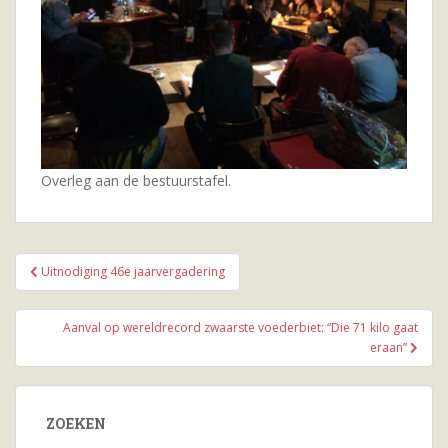
Overleg aan de bestuurstafel.
Bericht
Uitnodiging 46e jaarvergadering
navigatie
Aanval op wereldrecord zwaarste voederbiet: “Die 71 kilo gaat
eraan”
ZOEKEN