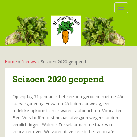
S
TOGGLE
k
i
p
t
o
m
a
i
Home
»
Nieuws
»
Seizoen 2020 geopend
n
c
Seizoen 2020 geopend
o
n
t
Op vrijdag 31 januari is het seizoen geopend met de 46e
e
jaarvergadering. Er waren 45 leden aanwezig, een
n
redelijke opkomst en er waren 7 afberichten. Voorzitter
t
Bert Westhoff moest helaas afzeggen wegens andere
verplichtingen. Walther Tesselaar nam de taak van
voorzitter over. We zaten deze keer in het voorcafé