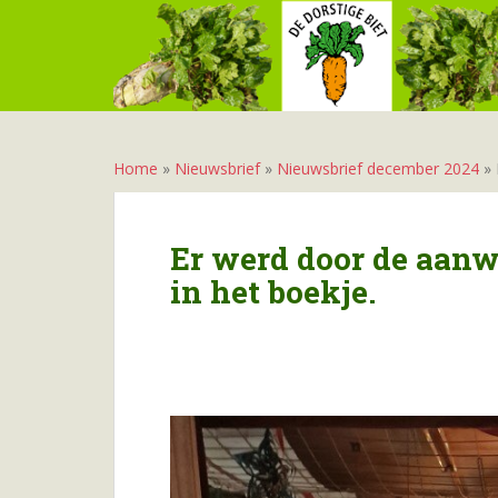
S
k
i
p
t
o
m
Home
»
Nieuwsbrief
»
Nieuwsbrief december 2024
»
a
i
n
Er werd door de aanw
c
in het boekje.
o
n
t
e
n
t