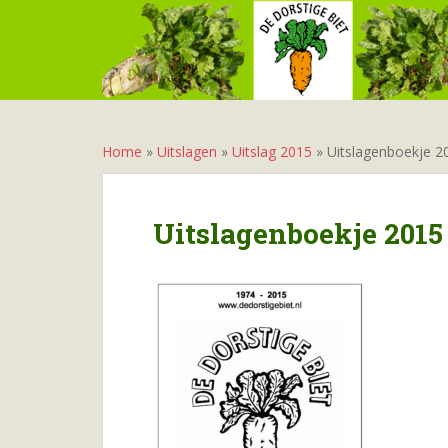
S
k
i
p
t
o
m
Home
»
Uitslagen
»
Uitslag 2015
»
Uitslagenboekje 2
a
i
n
Uitslagenboekje 2015
c
o
n
t
e
n
t