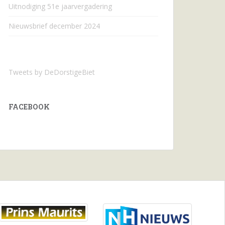
Uitnodiging 51e jaarvergadering
Nieuwsbrief december 2024
Tweets by DeDorstigeBiet
FACEBOOK