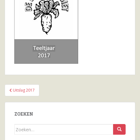
Bericht
Uitslag 2017
navigatie
ZOEKEN
Zoeken
naar...