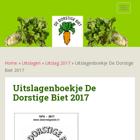
S
TOGGLE
k
i
p
t
o
m
a
i
Home
»
Uitslagen
»
Uitslag 2017
»
Uitslagenboekje De Dorstige
n
Biet 2017
c
o
Uitslagenboekje De
n
Dorstige Biet 2017
t
e
n
t