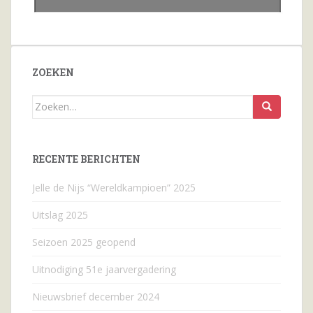
ZOEKEN
Zoeken
naar...
RECENTE BERICHTEN
Jelle de Nijs “Wereldkampioen” 2025
Uitslag 2025
Seizoen 2025 geopend
Uitnodiging 51e jaarvergadering
Nieuwsbrief december 2024