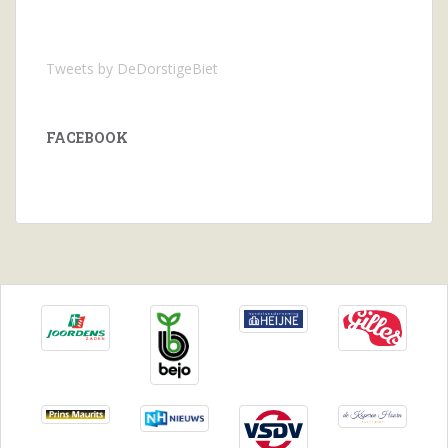
Tweets by DeDorstigeBiet
FACEBOOK