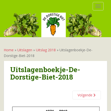
S
TOGGLE
k
i
p
t
o
m
a
i
Home
»
Uitslagen
»
Uitslag 2018
»
Uitslagenboekje-De-
n
Dorstige-Biet-2018
c
o
Uitslagenboekje-De-
n
Dorstige-Biet-2018
t
e
n
t
Volgende