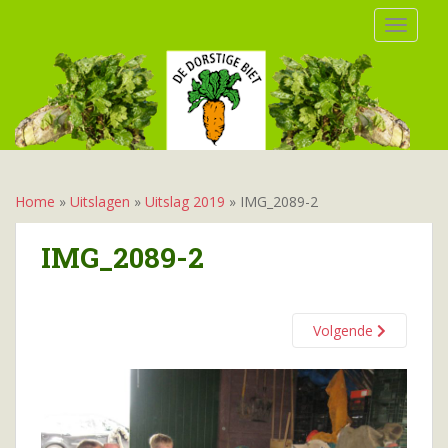
S
TOGGLE
k
i
p
t
o
m
a
i
Home
»
Uitslagen
»
Uitslag 2019
»
IMG_2089-2
n
c
IMG_2089-2
o
n
t
Volgende
e
n
t