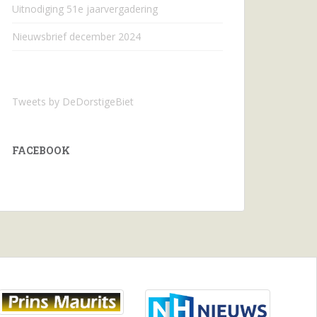
Uitnodiging 51e jaarvergadering
Nieuwsbrief december 2024
Tweets by DeDorstigeBiet
FACEBOOK