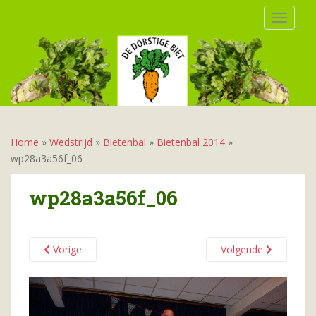
S
TOGGLE
k
i
p
t
o
m
a
i
Home
»
Wedstrijd
»
Bietenbal
»
Bietenbal 2014
»
n
wp28a3a56f_06
c
o
wp28a3a56f_06
n
t
e
Vorige
Volgende
n
t