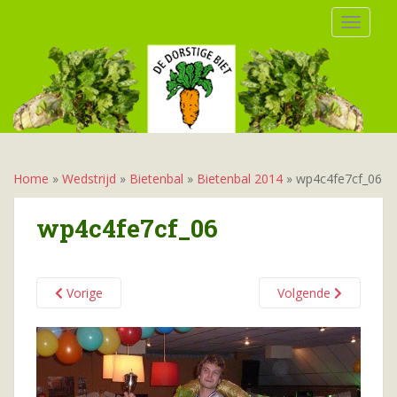
S
TOGGLE
k
i
p
t
o
m
a
i
Home
»
Wedstrijd
»
Bietenbal
»
Bietenbal 2014
»
wp4c4fe7cf_06
n
c
wp4c4fe7cf_06
o
n
t
Vorige
Volgende
e
n
t