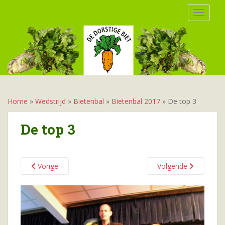
S
TOGGLE
k
i
p
t
o
m
a
i
Home
»
Wedstrijd
»
Bietenbal
»
Bietenbal 2017
»
De top 3
n
c
De top 3
o
n
t
Vorige
Volgende
e
n
t