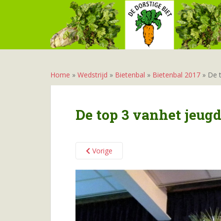
S
k
i
p
t
o
m
Home
»
Wedstrijd
»
Bietenbal
»
Bietenbal 2017
»
De 
a
i
n
De top 3 vanhet jeug
c
o
n
Vorige
t
e
n
t