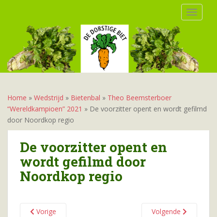
S
TOGGLE
k
i
p
t
o
m
a
i
Home
»
Wedstrijd
»
Bietenbal
»
Theo Beemsterboer
n
“Wereldkampioen” 2021
»
De voorzitter opent en wordt gefilmd
c
door Noordkop regio
o
n
De voorzitter opent en
t
wordt gefilmd door
e
Noordkop regio
n
t
Vorige
Volgende