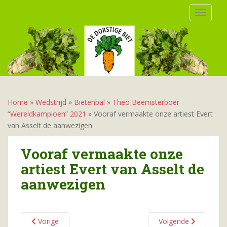
S
TOGGLE
k
i
p
t
o
m
a
i
Home
»
Wedstrijd
»
Bietenbal
»
Theo Beemsterboer
n
“Wereldkampioen” 2021
»
Vooraf vermaakte onze artiest Evert
c
van Asselt de aanwezigen
o
n
Vooraf vermaakte onze
t
artiest Evert van Asselt de
e
aanwezigen
n
t
Vorige
Volgende