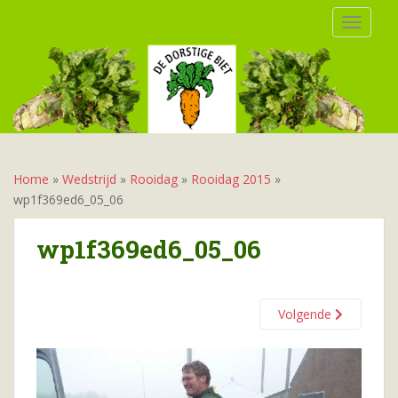
S
TOGGLE
k
i
p
t
o
m
a
i
Home
»
Wedstrijd
»
Rooidag
»
Rooidag 2015
»
n
wp1f369ed6_05_06
c
o
wp1f369ed6_05_06
n
t
e
Volgende
n
t