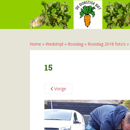
S
k
i
p
t
o
m
Home
»
Wedstrijd
»
Rooidag
»
Rooidag 2018 foto’s
»
a
i
n
15
c
o
n
Vorige
t
e
n
t