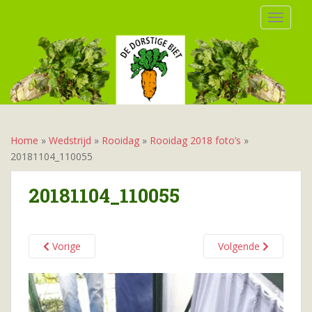
S
TOGGLE
k
i
p
t
o
m
a
i
Home
»
Wedstrijd
»
Rooidag
»
Rooidag 2018 foto’s
»
n
20181104_110055
c
o
20181104_110055
n
t
e
Vorige
Volgende
n
t