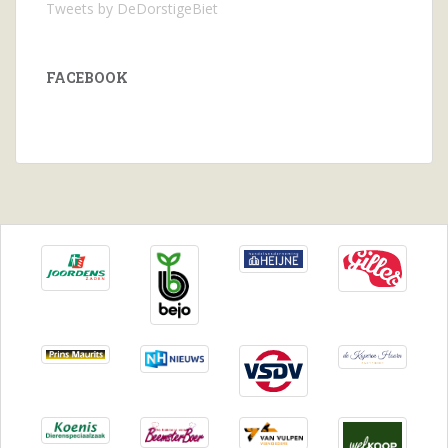
Tweets by DeDorstigeBiet
FACEBOOK