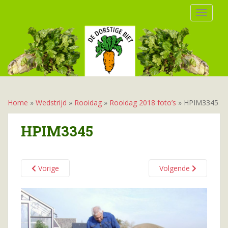
S
TOGGLE
k
i
p
t
o
m
a
i
Home
»
Wedstrijd
»
Rooidag
»
Rooidag 2018 foto’s
»
HPIM3345
n
c
HPIM3345
o
n
t
Vorige
Volgende
e
n
t