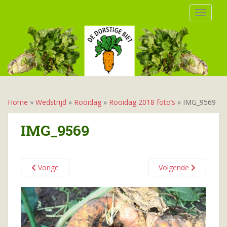
S
TOGGLE
k
i
p
t
o
m
a
i
Home
»
Wedstrijd
»
Rooidag
»
Rooidag 2018 foto’s
»
IMG_9569
n
c
IMG_9569
o
n
t
Vorige
Volgende
e
n
t