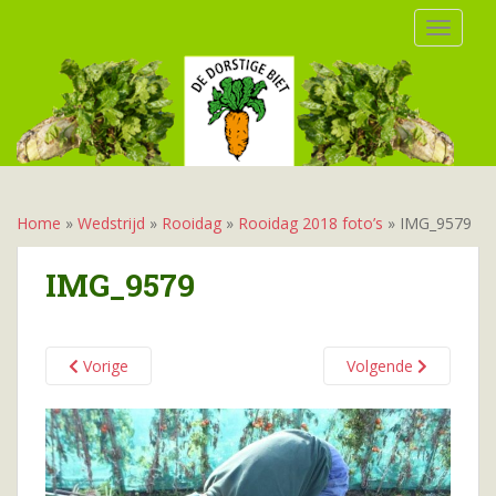
S
TOGGLE
k
i
p
t
o
m
a
i
Home
»
Wedstrijd
»
Rooidag
»
Rooidag 2018 foto’s
»
IMG_9579
n
c
IMG_9579
o
n
t
Vorige
Volgende
e
n
t