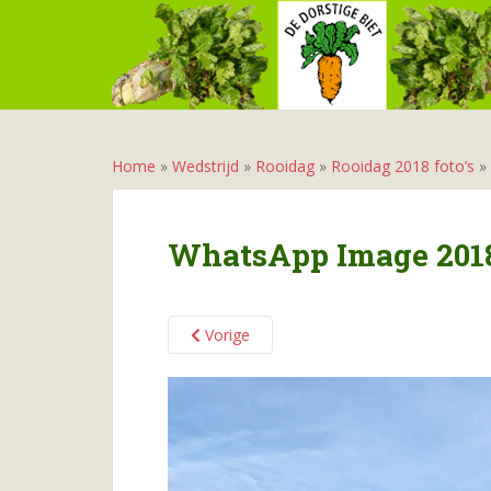
S
k
i
p
t
o
m
Home
»
Wedstrijd
»
Rooidag
»
Rooidag 2018 foto’s
»
a
i
n
WhatsApp Image 2018-1
c
o
n
Vorige
t
e
n
t