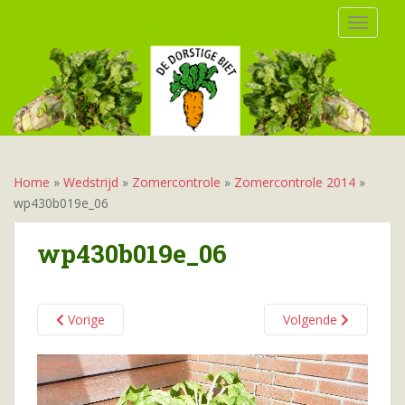
S
TOGGLE
k
i
p
t
o
m
a
i
Home
»
Wedstrijd
»
Zomercontrole
»
Zomercontrole 2014
»
n
wp430b019e_06
c
o
wp430b019e_06
n
t
e
Vorige
Volgende
n
t