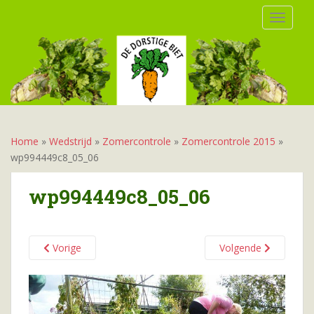
S
TOGGLE
k
i
p
t
o
m
a
i
Home
»
Wedstrijd
»
Zomercontrole
»
Zomercontrole 2015
»
n
wp994449c8_05_06
c
o
wp994449c8_05_06
n
t
e
Vorige
Volgende
n
t