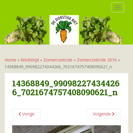
S
TOGGLE
k
i
p
t
o
m
a
i
Home
»
Wedstrijd
»
Zomercontrole
»
Zomercontrole 2016
»
n
14368849_990982274344266_7021674757408090621_n
c
o
14368849_99098227434426
n
6_7021674757408090621_n
t
e
n
t
Vorige
Volgende