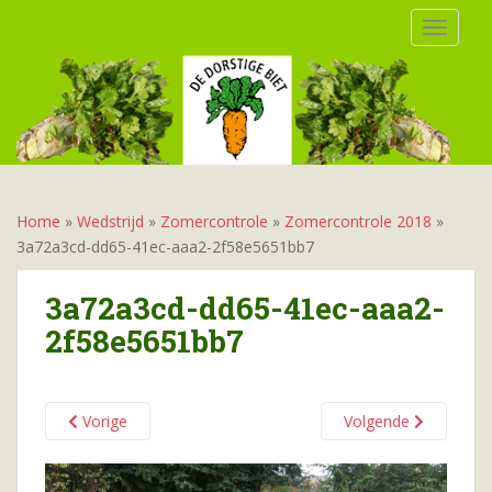
S
TOGGLE
k
i
p
t
o
m
a
i
Home
»
Wedstrijd
»
Zomercontrole
»
Zomercontrole 2018
»
n
3a72a3cd-dd65-41ec-aaa2-2f58e5651bb7
c
o
3a72a3cd-dd65-41ec-aaa2-
n
2f58e5651bb7
t
e
n
t
Vorige
Volgende