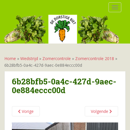
S
TOGGLE
k
i
p
t
o
m
a
i
Home
»
Wedstrijd
»
Zomercontrole
»
Zomercontrole 2018
»
n
6b28bfb5-0a4c-427d-9aec-0e884eccc00d
c
o
6b28bfb5-0a4c-427d-9aec-
n
0e884eccc00d
t
e
n
t
Vorige
Volgende