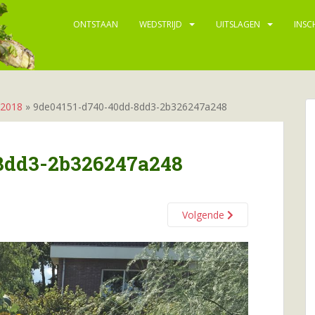
ONTSTAAN
WEDSTRIJD
UITSLAGEN
INSC
 2018
»
9de04151-d740-40dd-8dd3-2b326247a248
8dd3-2b326247a248
Volgende