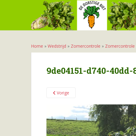
S
k
i
p
t
o
m
Home
»
Wedstrijd
»
Zomercontrole
»
Zomercontrole
a
i
n
9de04151-d740-40dd-
c
o
n
Vorige
t
e
n
t