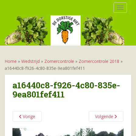
S
TOGGLE
k
i
p
t
o
m
a
i
Home
»
Wedstrijd
»
Zomercontrole
»
Zomercontrole 2018
»
n
a16440c8-f926-4c80-835e-9ea801fef411
c
o
a16440c8-f926-4c80-835e-
n
9ea801fef411
t
e
n
t
Vorige
Volgende