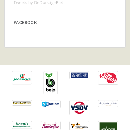
Tweets by DeDorstigeBiet
FACEBOOK