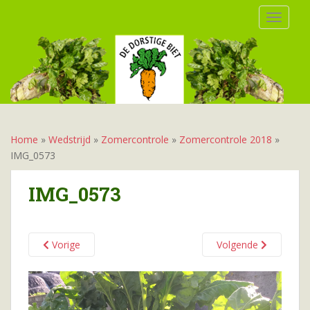
S
TOGGLE
k
i
p
t
o
m
a
i
Home
»
Wedstrijd
»
Zomercontrole
»
Zomercontrole 2018
»
n
IMG_0573
c
o
IMG_0573
n
t
e
Vorige
Volgende
n
t